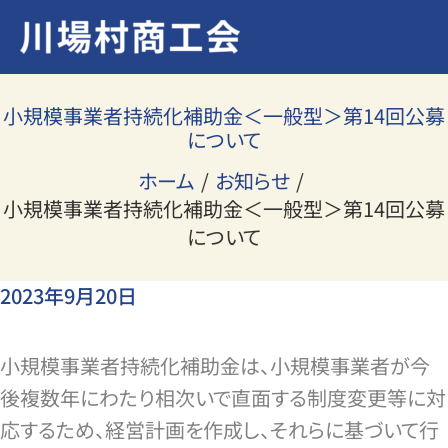
内
容
を
ス
小規模事業者持続化補助金＜一般型＞第14回公募
について
キ
ッ
ホーム
お知らせ
プ
小規模事業者持続化補助金＜一般型＞第14回公募
について
2023年9月20日
小規模事業者持続化補助金は、小規模事業者が今
後複数年にわたり相次いで直面する制度変更等に対
応するため、経営計画を作成し、それらに基づいて行