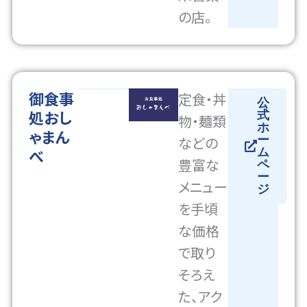
の店。
御食事
定食・丼
公
処おし
式
物・麺類
ホ
ゃまん
などの
ー
べ
ム
豊富な
ペ
ー
メニュー
ジ
を手頃
な価格
で取り
そろえ
た、アク