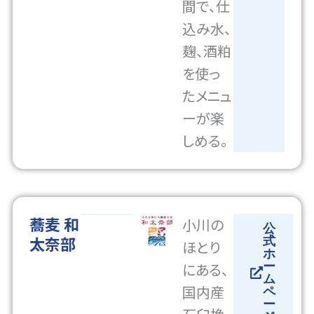
間で、仕
込み水、
麹、酒粕
を使っ
たメニュ
ーが楽
しめる。
蕎麦 和
小川の
公
太奈部
式
ほとり
ホ
にある、
ー
ム
国内産
ペ
ー