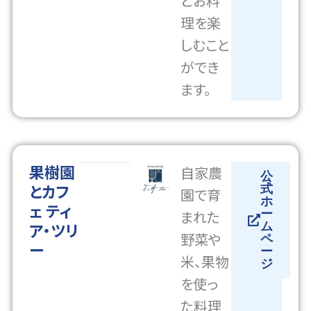
とお料
理を楽
しむこと
ができ
ます。
果樹園
自家農
公
とカフ
式
園で育
ホ
ェ ティ
まれた
ー
ア・ツリ
ム
野菜や
ペ
ー
ー
米、果物
ジ
を使っ
た料理