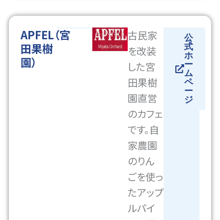
APFEL（宮
古民家
公
田果樹
式
を改装
ホ
園）
した宮
ー
ム
田果樹
ペ
ー
園直営
ジ
のカフェ
です。自
家農園
のりん
ごを使っ
たアップ
ルパイ