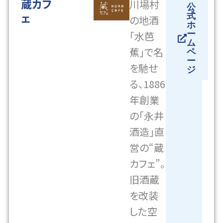
蔵カフ
川場村
公
ェ
式
の地酒
ホ
「水芭
ー
ム
蕉」で名
ペ
ー
を馳せ
ジ
る、1886
年創業
の「永井
酒造」直
営の“蔵
カフェ”。
旧酒蔵
を改装
した空