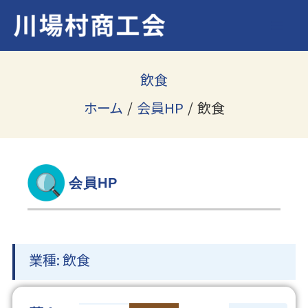
内
容
を
ス
飲食
キ
ホーム
会員HP
飲食
ッ
プ
会員HP
業種: 飲食