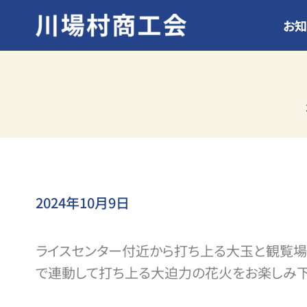
内
お知
容
を
ス
キ
ッ
プ
2024年10月9日
ライスセンター付近から打ち上る大玉と観覧場
で連動して打ち上る大迫力の花火をお楽しみ下