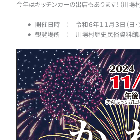
今年はキッチンカーの出店もあります！（川場
開催日時 ： 令和６年１１月３日（日・
観覧場所 ： 川場村歴史民俗資料館