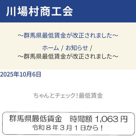
内
容
を
ス
～群馬県最低賃金が改正されました～
キ
ホーム
お知らせ
ッ
～群馬県最低賃金が改正されました～
プ
2025年10月6日
ちゃんとチェック！最低賃金